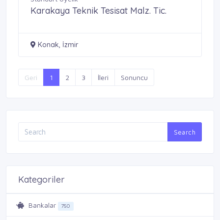
Karakaya Teknik Tesisat Malz. Tic.
Konak, İzmir
Geri
1
2
3
İleri
Sonuncu
Search
Kategoriler
Bankalar
750