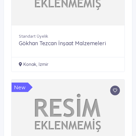
Standart Üyelik
Gökhan Tezcan İnşaat Malzemeleri
Konak, İzmir
New